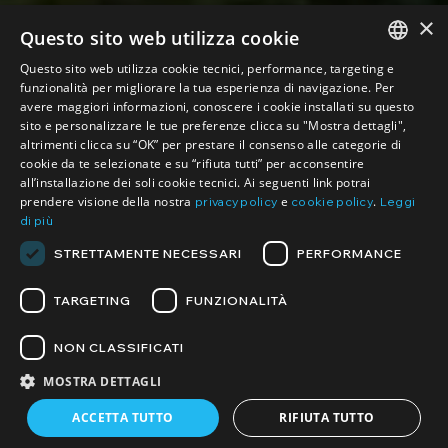
×
Questo sito web utilizza cookie
Questo sito web utilizza cookie tecnici, performance, targeting e
ITALIAN
funzionalità per migliorare la tua esperienza di navigazione. Per
avere maggiori informazioni, conoscere i cookie installati su questo
ENGLISH
sito e personalizzare le tue preferenze clicca su "Mostra dettagli",
altrimenti clicca su “OK” per prestare il consenso alle categorie di
cookie da te selezionate e su “rifiuta tutti” per acconsentire
all’installazione dei soli cookie tecnici. Ai seguenti link potrai
prendere visione della nostra
e
.
privacy policy
cookie policy
Leggi
di più
STRETTAMENTE NECESSARI
PERFORMANCE
TARGETING
FUNZIONALITÀ
ENTROTERRA
NON CLASSIFICATI
MOSTRA DETTAGLI
Home
Privati
Catalogo Revo
Entroterra
ACCETTA TUTTO
RIFIUTA TUTTO