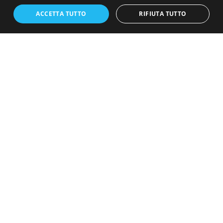
La villa dispone di
diverse camere da letto
, ideali per
accogliere tutti i membri della famiglia e gli ospiti,
ACCETTA TUTTO
RIFIUTA TUTTO
garantendo comfort e privacy. Gli spazi comuni sono
generosi, con balconi esterni perfetti per godersi il clima
mite della costa toscana.