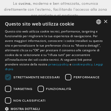
La
cucina
, moderna e ben attrezzata, comunica
direttamente con l'esterno, facilitando l'accesso alla zona
per grigliate e al porticato.
×
Questo sito web utilizza cookie
Questo sito web utilizza cookie tecnici, performance, targeting e
ITALIAN
funzionalità per migliorare la tua esperienza di navigazione. Per
avere maggiori informazioni, conoscere i cookie installati su questo
ENGLISH
sito e personalizzare le tue preferenze clicca su "Mostra dettagli",
altrimenti clicca su “OK” per prestare il consenso alle categorie di
cookie da te selezionate e su “rifiuta tutti” per acconsentire
all’installazione dei soli cookie tecnici. Ai seguenti link potrai
prendere visione della nostra
e
.
privacy policy
cookie policy
Leggi
di più
STRETTAMENTE NECESSARI
PERFORMANCE
TARGETING
FUNZIONALITÀ
NON CLASSIFICATI
MOSTRA DETTAGLI